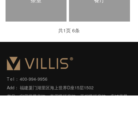
共
1
页
6
条
Tel：
400-994-9956
Add：
福建厦门湖里区海上世界D座15层1502
产品：
家用背景音响、商用吸顶音响、工程吸顶音响、店铺背景
音响、户外音响等
Copyright©2006-2022 villis.com.cn 版权所有