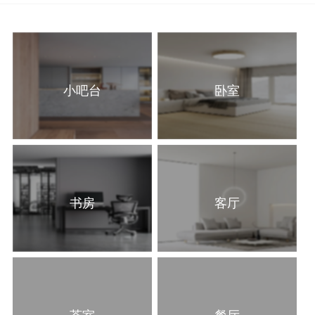
小吧台
卧室
书房
客厅
茶室
餐厅