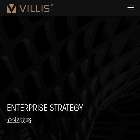
ENTERPRISE STRATEGY
企业战略