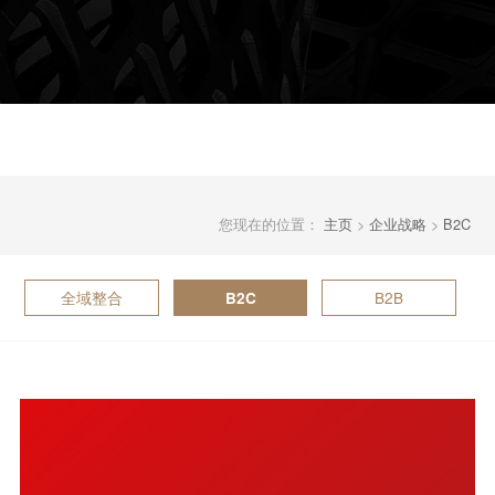
您现在的位置：
主页
>
企业战略
>
B2C
全域整合
B2B
B2C