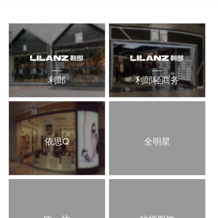
利郎
利郎轻商务
依思Q
全明星