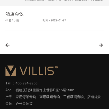
酒店会议
作者 / 小编
时间 / 2022-01-27
Tel：
400-994-9956
Add：
福建厦门湖里区海上世界D座15层1502
产品：
家用背景音响、商用吸顶音响、工程吸顶音响、店铺背景
音响、户外音响等