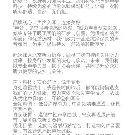
的姿态，投身听力健康事业。我们将依托卓越声学
科技，持续为您的听觉体验保驾护航，让每一次聆
听都舒适、自然、无负担。
品牌初心：声声入耳，连接美好
“声音，是空间与情感的桥梁。”威力声自创立以来，
始终专注于吸顶音响的研发与创新。凭借精准的声
学设计和优质选材，我们致力于营造纯净保真的声
音氛围，为用户提供持久、舒适的聆听享受。
此次加入北京听力协会，彰显了我们持续关注听力
健康、投身行业发展的决心与承诺。未来，我们将
以专业声学力量，携手协会伙伴，共同提升公众对
听力健康的认知与关注。
声学科技：安心舒听，源于专业
身处喧嚣城市，或是长时间聆听，都可能悄悄透支
我们的听力健康。威力声依托领先声学技术，从源
头优化声音输出，守护您的耳朵：
全频精调：
低音浑厚有力，中高频清晰通透，还原
声音本色。
真实还原：
遵循中性声学曲线，忠实再现原声细
节，显著降低听觉负担。
优化扩散：
定向与漫射巧妙结合，打造均匀声音覆
盖，有效避免局部声压过载。