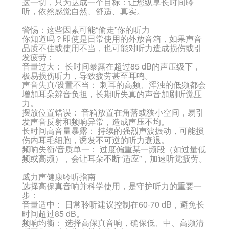
这一切，只为达成一个目标：让您纵享长时间聆
听，依然感觉自然、舒适、真实。
警惕：这些因素可能“偷走”你的听力
你知道吗？即使是日常使用的外放音箱，如果声音
品质不佳或使用不当，也可能对听力造成损伤或引
发疲劳：
音量过大：
长时间暴露在超过85 dB的声压级下，
极易损伤听力，导致疲劳甚至耳鸣。
声音失真/设置不当：
刺耳的高频、浑浊的低频都会
增加耳朵辨音负担，长期听失真的声音加剧听觉压
力。
摆放位置错误：
音箱放置在角落或狭小空间，易引
发声音反射和频响异常，造成声压不均。
长时间高音量暴露：
持续的强烈声波振动，可能损
伤内耳毛细胞，诱发不可逆的听力衰退。
频响失衡/音质单一：
过度偏重某一频段（如过量低
频或高频），会让耳朵不断“适应”，加速听觉疲劳。
威力声健康聆听指南
选择高保真音响并科学使用，是守护听力的重要一
步：
音量适中：
日常聆听建议控制在60-70 dB，避免长
时间超过85 dB。
频响均衡：
选择高保真音响，确保低、中、高频清