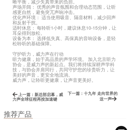
晰平衡，减少失真带来的负担。
声场开阔：
优秀的声音氛围和合理动态范围，让听
感更自然，避免突兀声响冲击。
优化声环境：
适当使用吸音、隔音材料，减少回声
和反射干扰。
适时休息：
每聆听1小时，建议休息10-15分钟，让
耳朵得到放松。
设备为本：
选择低失真、高保真的音响设备，是轻
松聆听的基础保障。
守护听力，威力声在行动
听力健康，始于高品质的声学环境。 加入北京听力
协会，是威力声的新起点。我们将持续深耕声学科
技，与协会并肩同行，共同守护您的珍贵听力，让
美好的声音，更安全地流淌。
威力声，让聆听更健康，让声音更美好。
下一篇：十九年 走向世界的
上一篇：新总部启幕，威
这一声
力声全球征程再按加速键
推荐产品