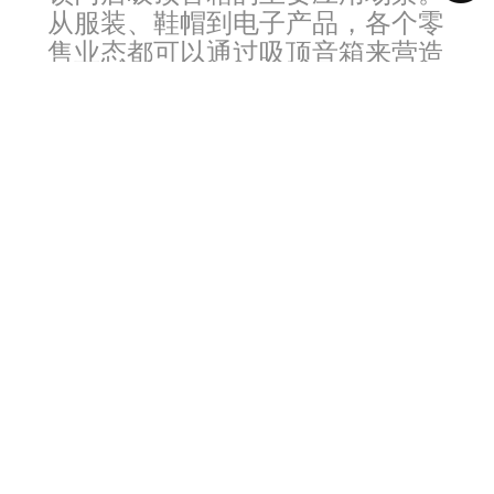
从服装、鞋帽到电子产品，各个零
售业态都可以通过吸顶音箱来营造
品牌氛围、提高顾客满意度和促进
销售。
2. 餐饮业：在连锁餐饮门店
中，吸顶音箱常被用于播放背景音
乐，营造轻松愉悦的就餐环境。合
适的音乐能够影响顾客的心情和食
欲，进而影响餐饮品牌的口碑和回
头率。
3. 美发美容业：在美发美容
连锁门店中，吸顶音箱能够为顾客
提供舒适的环境音，缓解他们的紧
张情绪。同时，合适的音乐还能够